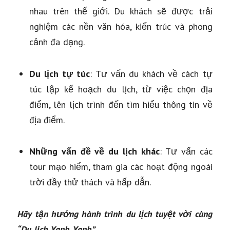
nhau trên thế giới. Du khách sẽ được trải
nghiệm các nền văn hóa, kiến trúc và phong
cảnh đa dạng.
Du lịch tự túc
: Tư vấn du khách về cách tự
túc lập kế hoạch du lịch, từ việc chọn địa
điểm, lên lịch trình đến tìm hiểu thông tin về
địa điểm.
Những vấn đề về du lịch khác
: Tư vấn các
tour mạo hiểm, tham gia các hoạt động ngoài
trời đầy thử thách và hấp dẫn.
Hãy tận hưởng hành trình du lịch tuyệt vời cùng
“Du lịch Xanh Xanh”