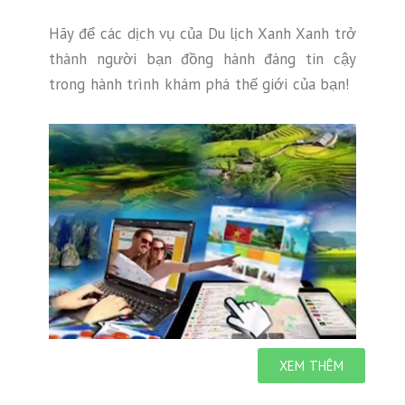
Hãy để các dịch vụ của Du lịch Xanh Xanh trở
thành người bạn đồng hành đáng tin cậy
trong hành trình khám phá thế giới của bạn!
XEM THÊM