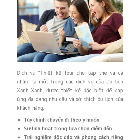
Dịch vụ “Thiết kế tour cho tập thể và cá
nhân” là một trong các dịch vụ của Du lịch
Xanh Xanh, được thiết kế đặc biệt để đáp
ứng đa dạng nhu cầu và sở thích du lịch của
khách hàng.
Tùy chỉnh chuyến đi theo ý muốn
Sự linh hoạt trong lựa chọn điểm đến
Trải nghiệm độc đáo và phong cách riêng