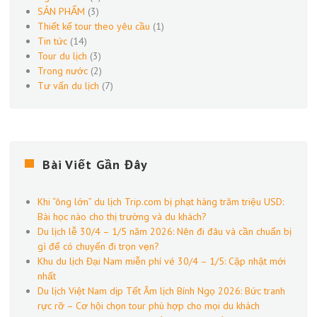
SẢN PHẨM
(3)
Thiết kế tour theo yêu cầu
(1)
Tin tức
(14)
Tour du lịch
(3)
Trong nước
(2)
Tư vấn du lịch
(7)
Bài Viết Gần Đây
Khi “ông lớn” du lịch Trip.com bị phạt hàng trăm triệu USD:
Bài học nào cho thị trường và du khách?
Du lịch lễ 30/4 – 1/5 năm 2026: Nên đi đâu và cần chuẩn bị
gì để có chuyến đi trọn vẹn?
Khu du lịch Đại Nam miễn phí vé 30/4 – 1/5: Cập nhật mới
nhất
Du lịch Việt Nam dịp Tết Âm lịch Bính Ngọ 2026: Bức tranh
rực rỡ – Cơ hội chọn tour phù hợp cho mọi du khách