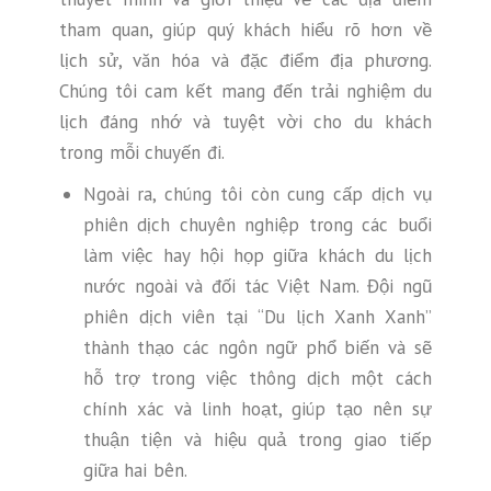
tham quan, giúp quý khách hiểu rõ hơn về
lịch sử, văn hóa và đặc điểm địa phương.
Chúng tôi cam kết mang đến trải nghiệm du
lịch đáng nhớ và tuyệt vời cho du khách
trong mỗi chuyến đi.
Ngoài ra, chúng tôi còn cung cấp dịch vụ
phiên dịch chuyên nghiệp trong các buổi
làm việc hay hội họp giữa khách du lịch
nước ngoài và đối tác Việt Nam. Đội ngũ
phiên dịch viên tại “Du lịch Xanh Xanh”
thành thạo các ngôn ngữ phổ biến và sẽ
hỗ trợ trong việc thông dịch một cách
chính xác và linh hoạt, giúp tạo nên sự
thuận tiện và hiệu quả trong giao tiếp
giữa hai bên.