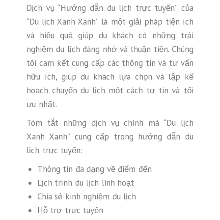
Dịch vụ “Hướng dẫn du lịch trực tuyến” của
“Du lịch Xanh Xanh” là một giải pháp tiện ích
và hiệu quả giúp du khách có những trải
nghiệm du lịch đáng nhớ và thuận tiện. Chúng
tôi cam kết cung cấp các thông tin và tư vấn
hữu ích, giúp du khách lựa chọn và lập kế
hoạch chuyến du lịch một cách tự tin và tối
ưu nhất.
Tóm tắt những dịch vụ chính mà “Du lịch
Xanh Xanh” cung cấp trong hướng dẫn du
lịch trực tuyến:
Thông tin đa dạng về điểm đến
Lịch trình du lịch linh hoạt
Chia sẻ kinh nghiệm du lịch
Hỗ trợ trực tuyến