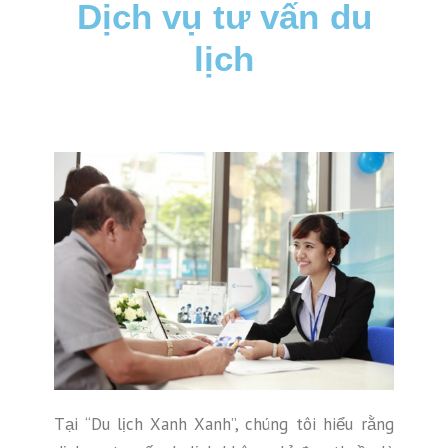
Dịch vụ tư vấn du
lịch
Tại “Du lịch Xanh Xanh”, chúng tôi hiểu rằng