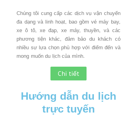
Chúng tôi cung cấp các dịch vụ vận chuyển
đa dạng và linh hoạt, bao gồm vé máy bay,
xe ô tô, xe đạp, xe máy, thuyền, và các
phương tiện khác, đảm bảo du khách có
nhiều sự lựa chọn phù hợp với điểm đến và
mong muốn du lịch của mình.
Chi tiết
Hướng dẫn du lịch
trực tuyến