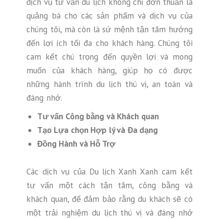
dịch vụ tư vấn du lịch không chỉ đơn thuần là
quảng bá cho các sản phẩm và dịch vụ của
chúng tôi, mà còn là sứ mệnh tận tâm hướng
đến lợi ích tối đa cho khách hàng. Chúng tôi
cam kết chú trọng đến quyền lợi và mong
muốn của khách hàng, giúp họ có được
những hành trình du lịch thú vị, an toàn và
đáng nhớ.
Tư vấn Công bằng và Khách quan
Tạo Lựa chọn Hợp lý và Đa dạng
Đồng Hành và Hỗ Trợ
Các dịch vụ của Du lịch Xanh Xanh cam kết
tư vấn một cách tận tâm, công bằng và
khách quan, để đảm bảo rằng du khách sẽ có
một trải nghiệm du lịch thú vị và đáng nhớ