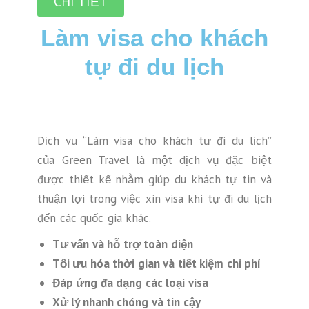
CHI TIẾT
Làm visa cho khách
tự đi du lịch
Dịch vụ “Làm visa cho khách tự đi du lịch”
của Green Travel là một dịch vụ đặc biệt
được thiết kế nhằm giúp du khách tự tin và
thuận lợi trong việc xin visa khi tự đi du lịch
đến các quốc gia khác.
Tư vấn và hỗ trợ toàn diện
Tối ưu hóa thời gian và tiết kiệm chi phí
Đáp ứng đa dạng các loại visa
Xử lý nhanh chóng và tin cậy