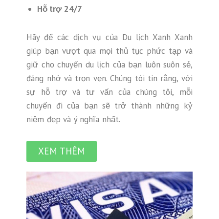
Hỗ trợ 24/7
Hãy để các dịch vụ của Du lịch Xanh Xanh
giúp bạn vượt qua mọi thủ tục phức tạp và
giữ cho chuyến du lịch của bạn luôn suôn sẻ,
đáng nhớ và trọn vẹn. Chúng tôi tin rằng, với
sự hỗ trợ và tư vấn của chúng tôi, mỗi
chuyến đi của bạn sẽ trở thành những kỷ
niệm đẹp và ý nghĩa nhất.
XEM THÊM