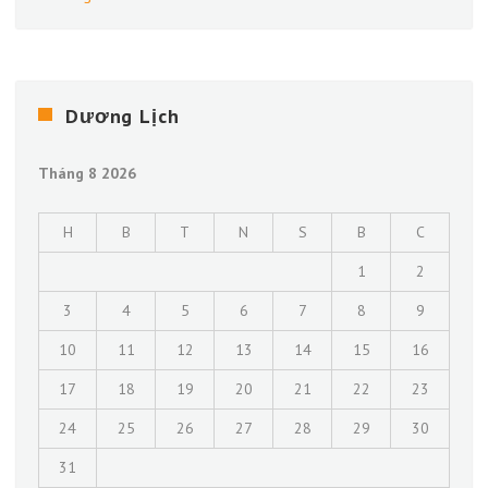
Dương Lịch
Tháng 8 2026
H
B
T
N
S
B
C
1
2
3
4
5
6
7
8
9
10
11
12
13
14
15
16
17
18
19
20
21
22
23
24
25
26
27
28
29
30
31