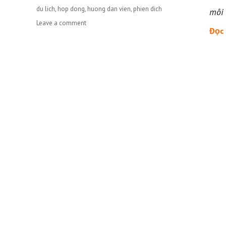
Tags
du lich
,
hop dong
,
huong dan vien
,
phien dich
môi 
Leave a comment
on
Đọc 
MẪU
HỢP
ĐỒNG
THUÊ
HƯỚNG
DẪN
VIÊN
(PHIÊN
DỊCH)