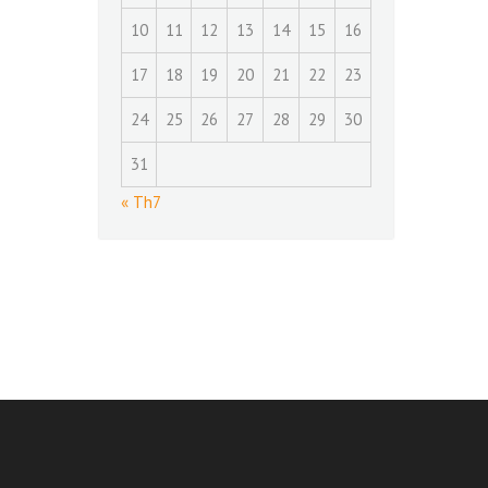
10
11
12
13
14
15
16
17
18
19
20
21
22
23
24
25
26
27
28
29
30
31
« Th7