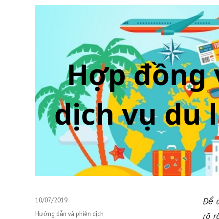
Để đ
Posted
10/07/2019
on
Categories
Hướng dẫn và phiên dịch
rõ r