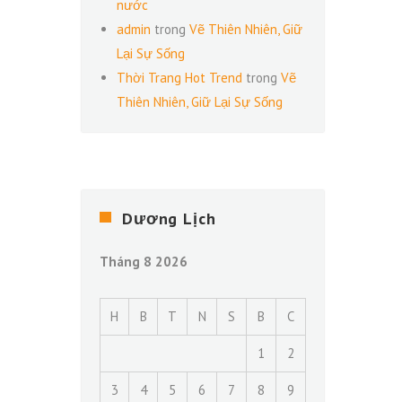
nước
admin
trong
Vẽ Thiên Nhiên, Giữ
Lại Sự Sống
Thời Trang Hot Trend
trong
Vẽ
Thiên Nhiên, Giữ Lại Sự Sống
Dương Lịch
Tháng 8 2026
H
B
T
N
S
B
C
1
2
3
4
5
6
7
8
9