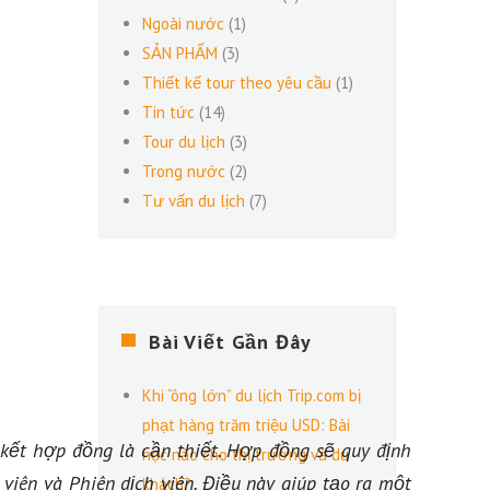
Ngoài nước
(1)
SẢN PHẨM
(3)
Thiết kế tour theo yêu cầu
(1)
Tin tức
(14)
Tour du lịch
(3)
Trong nước
(2)
Tư vấn du lịch
(7)
Bài Viết Gần Đây
Khi “ông lớn” du lịch Trip.com bị
phạt hàng trăm triệu USD: Bài
kết hợp đồng là cần thiết. Hợp đồng sẽ quy định
học nào cho thị trường và du
viên và Phiên dịch viên. Điều này giúp tạo ra một
khách?