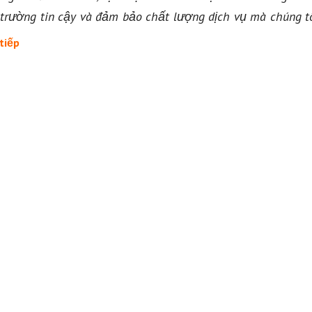
trường tin cậy và đảm bảo chất lượng dịch vụ mà chúng t
tiếp
“MẪU HỢP ĐỒNG THUÊ HƯỚNG DẪN VIÊN (PHIÊN DỊCH)”