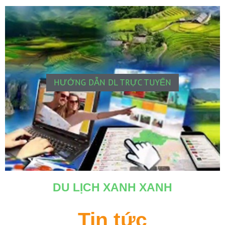
HƯỚNG DẪN DL TRỰC TUYẾN
DU LỊCH XANH XANH
Tin tức