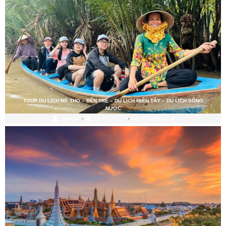
TOUR DU LỊCH MỸ THO – BẾN TRE – DU LỊCH MIỀN TÂY – DU LỊCH SÔNG
NƯỚC
admin
•
25/08/2025
•
1 Comment