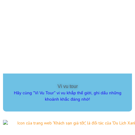
Vi vu tour
Hãy cùng "Vi Vu Tour" vi vu khắp thế giới, ghi dấu những
khoảnh khắc đáng nhớ!