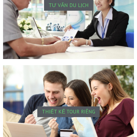
TƯ VẤN DU LỊCH
THIẾT KẾ TOUR RIÊNG