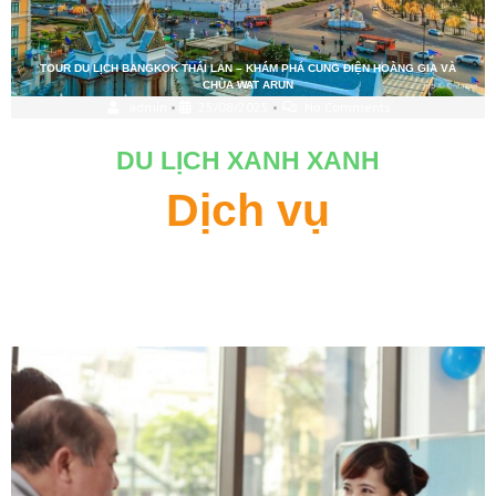
TOUR DU LỊCH BANGKOK THÁI LAN – KHÁM PHÁ CUNG ĐIỆN HOÀNG GIA VÀ
CHÙA WAT ARUN
admin
•
25/08/2025
•
No Comments
DU LỊCH XANH XANH
Dịch vụ