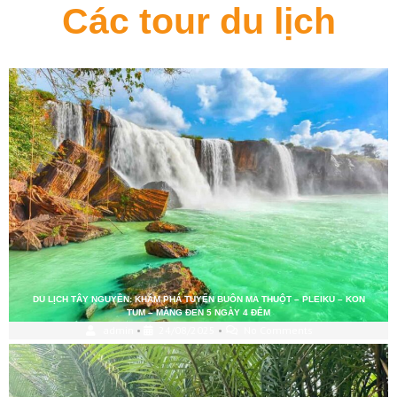
Các tour du lịch
DU LỊCH TÂY NGUYÊN: KHÁM PHÁ TUYẾN BUÔN MA THUỘT – PLEIKU – KON
TUM – MĂNG ĐEN 5 NGÀY 4 ĐÊM
admin
•
24/08/2025
•
No Comments