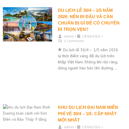
DU LỊCH LỄ 30/4 – 1/5 NĂM
2026: NÊN ĐI ĐÂU VÀ CẦN
CHUẨN BỊ GÌ ĐỂ CÓ CHUYẾN
ĐI TRỌN VẸN?
admin
•
28/04/2026
•
2 Comments
🌟 Du lịch lễ 30/4 – 1/5 năm 2026
là thời điểm vàng để du lịch trên
khắp Việt Nam. Không khí rộn ràng,
dòng người háo hức lên đường, …
KHU DU LỊCH ĐẠI NAM MIỄN
PHÍ VÉ 30/4 – 1/5: CẬP NHẬT
MỚI NHẤT
admin
•
19/04/2026
•